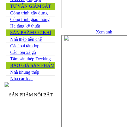
TƯ VẤN GIÁM SÁT
Công trình xây dựng
Công trình giao thông
Hạ tầng kỹ thuật
SẢN PHẨM CƠ KHÍ
Nhà thép tiền chế
Các loại tấm lợp
Các loại xà gồ
Tấm sàn thép Decking
BÁO GIÁ SẢN PHẨM
Nhà khung thép
Nhà các loại
SẢN PHẨM NỔI BẬT