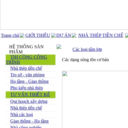
Trang chủ
GIỚI THIỆU
DỰ ÁN
NHÀ THÉP TIỀN CHẾ
HỆ THỐNG SẢN
Các loại tấm lợp
PHẨM
THI CÔNG CÔNG
Các dạng sóng tôn cơ bản
TRÌNH
Nhà thép tiền chế
Trụ sở - văn phòng
Hạ tầng - Giao thông
Phụ kiện nhà thép
TƯ VẤN THIẾT KẾ
Qui hoạch xây dựng
Nhà thép tiền chế
Nhà các loại
Giao thông - Hạ tầng
Nhà công nghiệp