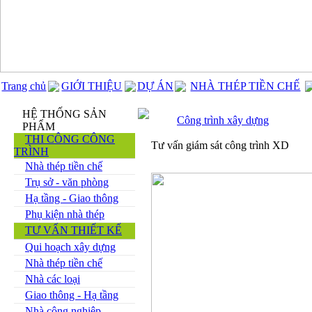
Trang chủ
GIỚI THIỆU
DỰ ÁN
NHÀ THÉP TIỀN CHẾ
HỆ THỐNG SẢN
Công trình xây dựng
PHẨM
THI CÔNG CÔNG
Tư vấn giám sát công trình XD
TRÌNH
Nhà thép tiền chế
Trụ sở - văn phòng
Hạ tầng - Giao thông
Phụ kiện nhà thép
TƯ VẤN THIẾT KẾ
Qui hoạch xây dựng
Nhà thép tiền chế
Nhà các loại
Giao thông - Hạ tầng
Nhà công nghiệp