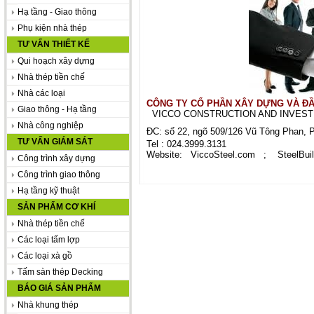
Hạ tầng - Giao thông
Phụ kiện nhà thép
TƯ VẤN THIẾT KẾ
Qui hoạch xây dựng
Nhà thép tiền chế
Nhà các loại
C
Ô
NG TY C
Ổ
PHẦN XÂY DỰNG V
À Đ
Giao thông - Hạ tầng
VICCO CONSTRUCTION AND INVESTM
Nhà công nghiệp
ĐC: số 22, ngõ 509/126 Vũ Tông Phan, 
TƯ VẤN GIÁM SÁT
Tel : 024.3999.31
Website: ViccoSteel.com ; SteelBu
Công trình xây dựng
Công trình giao thông
Hạ tầng kỹ thuật
SẢN PHẨM CƠ KHÍ
Nhà thép tiền chế
Các loại tấm lợp
Các loại xà gồ
Tấm sàn thép Decking
BÁO GIÁ SẢN PHẨM
Nhà khung thép