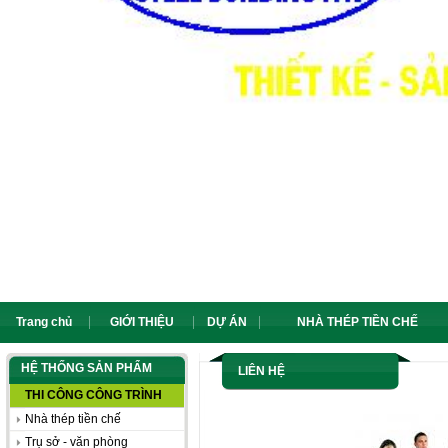
Trang chủ
GIỚI THIỆU
DỰ ÁN
NHÀ THÉP TIỀN CHẾ
HỆ THỐNG SẢN PHẨM
LIÊN HỆ
THI CÔNG CÔNG TRÌNH
Nhà thép tiền chế
Trụ sở - văn phòng