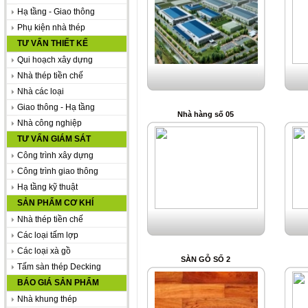
Hạ tầng - Giao thông
Phụ kiện nhà thép
TƯ VẤN THIẾT KẾ
Qui hoạch xây dựng
Nhà thép tiền chế
Nhà các loại
Giao thông - Hạ tầng
Nhà hàng số 05
Nhà công nghiệp
TƯ VẤN GIÁM SÁT
Công trình xây dựng
Công trình giao thông
Hạ tầng kỹ thuật
SẢN PHẨM CƠ KHÍ
Nhà thép tiền chế
Các loại tấm lợp
Các loại xà gồ
SÀN GỖ SỐ 2
Tấm sàn thép Decking
BÁO GIÁ SẢN PHẨM
Nhà khung thép