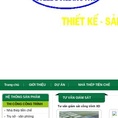
Trang chủ
GIỚI THIỆU
DỰ ÁN
NHÀ THÉP TIỀN CHẾ
HỆ THỐNG SẢN PHẨM
TƯ VẤN GIÁM SÁT
THI CÔNG CÔNG TRÌNH
Tư vấn giám sát công trình XD
Nhà thép tiền chế
Trụ sở - văn phòng